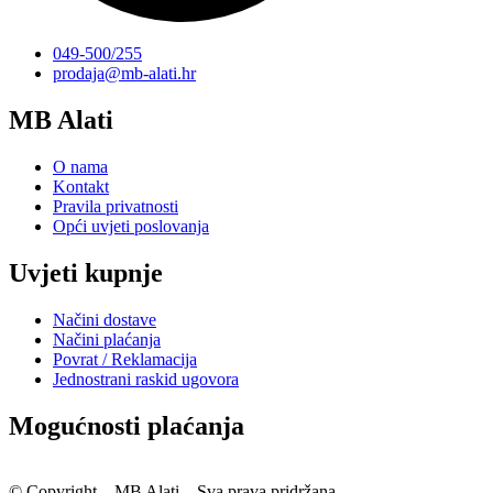
049-500/255
prodaja@mb-alati.hr
MB Alati
O nama
Kontakt
Pravila privatnosti
Opći uvjeti poslovanja
Uvjeti kupnje
Načini dostave
Načini plaćanja
Povrat / Reklamacija
Jednostrani raskid ugovora
Mogućnosti plaćanja
© Copyright – MB Alati – Sva prava pridržana.