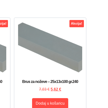
ija!
Akcija!
40
Brus za noževe – 25x13x100 gr.240
7,03
€
5,62
€
Dodaj u košaricu