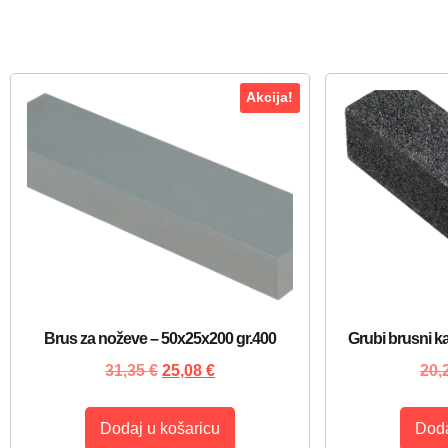
Akcija!
Brus za noževe – 50x25x200 gr.400
Grubi brusni k
31,35
€
25,08
€
20,
Dodaj u košaricu
Doda