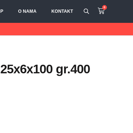
0
OP
O NAMA
KONTAKT
 25x6x100 gr.400