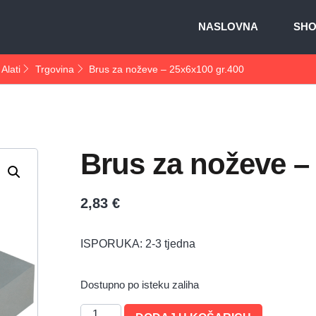
NASLOVNA
SH
Alati
Trgovina
Brus za noževe – 25x6x100 gr.400
Brus za noževe –
2,83
€
ISPORUKA: 2-3 tjedna
Dostupno po isteku zaliha