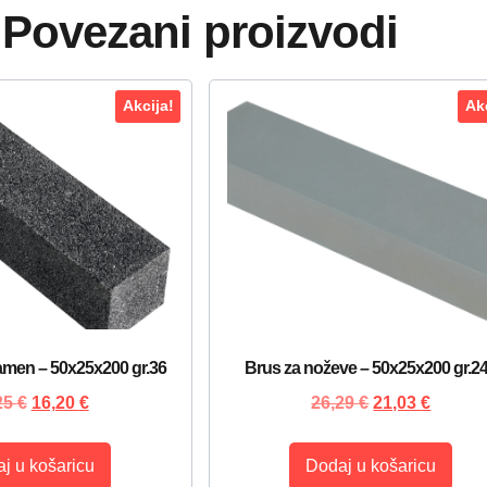
Povezani proizvodi
Akcija!
Akc
amen – 50x25x200 gr.36
Brus za noževe – 50x25x200 gr.2
25
€
16,20
€
26,29
€
21,03
€
j u košaricu
Dodaj u košaricu