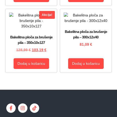
Akcija!
Bakelitna ploča za brušenje
Bakelitna ploča za brušenje
pila – 300x12x40
pila – 350x10x127
81,09
€
128,99
€
103,19
€
Dodaj u košaricu
Dodaj u košaricu