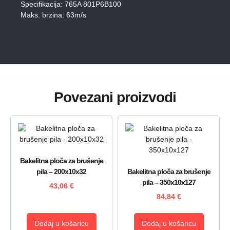
Specifikacija: 765A 801P6B100
Maks. brzina: 63m/s
Povezani proizvodi
Bakelitna ploča za brušenje
pila – 200x10x32
Bakelitna ploča za brušenje
pila – 350x10x127
43,06
€
84,84
€
Dodaj u košaricu
Dodaj u košaricu