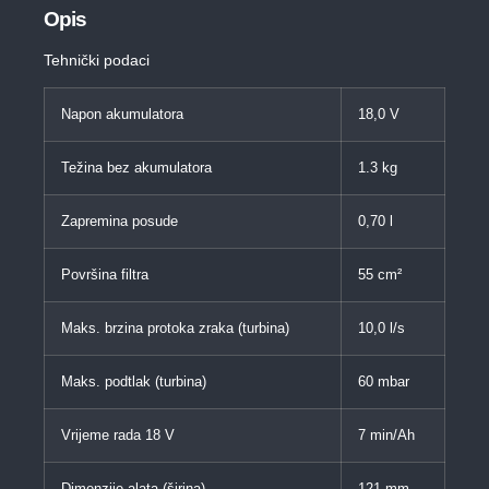
Opis
Tehnički podaci
Napon akumulatora
18,0 V
Težina bez akumulatora
1.3 kg
Zapremina posude
0,70 l
Površina filtra
55 cm²
Maks. brzina protoka zraka (turbina)
10,0 l/s
Maks. podtlak (turbina)
60 mbar
Vrijeme rada 18 V
7 min/Ah