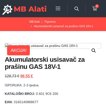
0
MB Alati
Trgovina
Akumulatorski usisavač za prašinu GAS 18V-1
AKCIJA!
Akumulatorski usisavač za
prašinu GAS 18V-1
128,73
€
96,55
€
ISPORUKA: 2-3 tjedna
KATALOŠKI BROJ:
0 601 9C6 200
EAN:
3165140888677