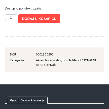
Dostupno po isteku zaliha
DODAJ U KOŠARICU
SKU
06019C6200
Kategorije
Akumulatorski alati
,
Bosch
,
PROFESIONALNI
ALAT
,
Usisivači
Opis
Dodatne informacije