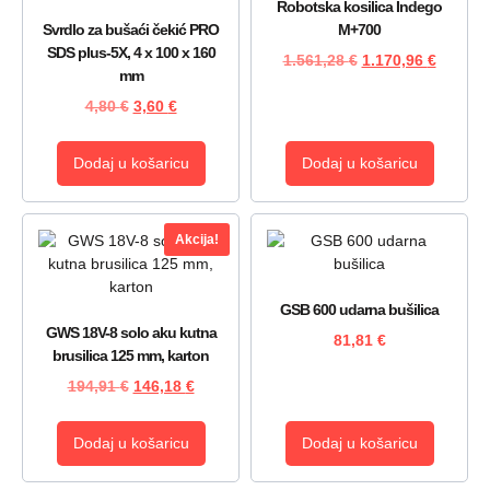
Robotska kosilica Indego
Svrdlo za bušaći čekić PRO
M+700
SDS plus-5X, 4 x 100 x 160
1.561,28
€
1.170,96
€
mm
4,80
€
3,60
€
Dodaj u košaricu
Dodaj u košaricu
Akcija!
GSB 600 udarna bušilica
GWS 18V-8 solo aku kutna
81,81
€
brusilica 125 mm, karton
194,91
€
146,18
€
Dodaj u košaricu
Dodaj u košaricu