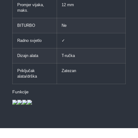
Promjer vijaka,
12 mm
maks.
BITURBO
Ne
Radno svjetlo
✓
Dizajn alata
T-ručka
Priključak
Zatezan
alata/drška
Funkcije