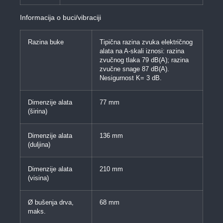
Informacija o buci/vibraciji
Razina buke
Tipična razina zvuka električnog
alata na A-skali iznosi: razina
zvučnog tlaka 79 dB(A); razina
zvučne snage 87 dB(A).
Nesigurnost K= 3 dB.
Dimenzije alata
77 mm
(širina)
Dimenzije alata
136 mm
(duljina)
Dimenzije alata
210 mm
(visina)
Ø bušenja drva,
68 mm
maks.