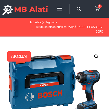
0
MB Alati
Trgovina
Akumulatorska bušilica-izvijač EXPERT EXSR18V-
90FC
AKCIJA!