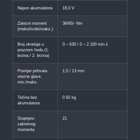
Napon akumulatora
18,0 V
Zatezni moment
36/65/- Nm
(meko/tvrdo/maks.)
Broj okretaja u
0 – 630 / 0 – 2.100 min-1
praznom hodu (1.
brzina / 2. brzina)
Promjer prihvata
1,5 / 13 mm
stezne glave,
min./maks.
Težina bez
0.92 kg
akumulatora
Stupnjevi
21
zakretnog
momenta