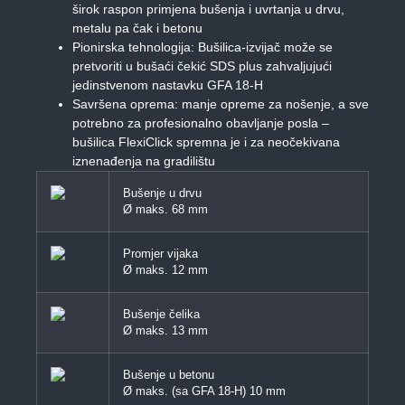
širok raspon primjena bušenja i uvrtanja u drvu,
metalu pa čak i betonu
Pionirska tehnologija: Bušilica-izvijač može se
pretvoriti u bušaći čekić SDS plus zahvaljujući
jedinstvenom nastavku GFA 18-H
Savršena oprema: manje opreme za nošenje, a sve
potrebno za profesionalno obavljanje posla –
bušilica FlexiClick spremna je i za neočekivana
iznenađenja na gradilištu
Bušenje u drvu
Ø maks. 68 mm
Promjer vijaka
Ø maks. 12 mm
Bušenje čelika
Ø maks. 13 mm
Bušenje u betonu
Ø maks. (sa GFA 18-H) 10 mm