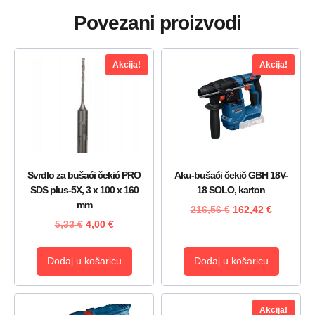
Povezani proizvodi
Akcija!
Akcija!
Svrdlo za bušaći čekić PRO
Aku-bušaći čekič GBH 18V-
SDS plus-5X, 3 x 100 x 160
18 SOLO, karton
mm
216,56
€
162,42
€
5,33
€
4,00
€
Dodaj u košaricu
Dodaj u košaricu
Akcija!