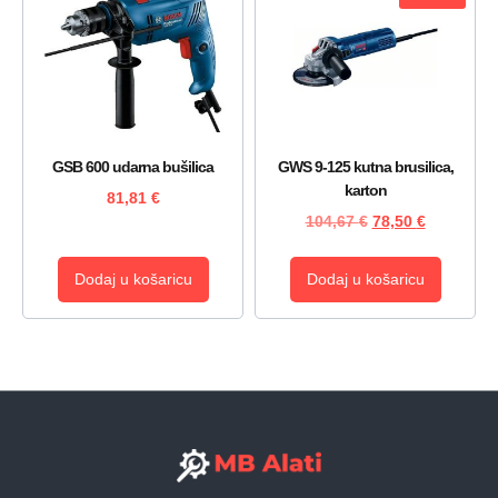
GSB 600 udarna bušilica
GWS 9-125 kutna brusilica,
karton
81,81
€
104,67
€
78,50
€
Dodaj u košaricu
Dodaj u košaricu