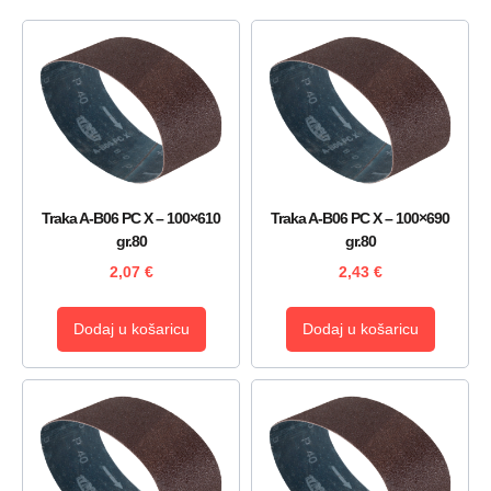
Traka A-B06 PC X – 100×610
Traka A-B06 PC X – 100×690
gr.80
gr.80
2,07
€
2,43
€
Dodaj u košaricu
Dodaj u košaricu