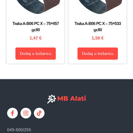
Traka A-B06 PC X – 75×457
Traka A-B06 PC X – 75×533
gr.80
gr.80
1,47
€
1,58
€
Dodaj u košaricu
Dodaj u košaricu
049-500/255