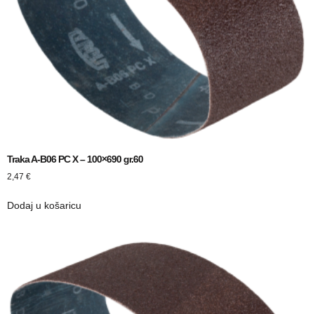
Traka A-B06 PC X – 100×690 gr.60
2,47
€
Dodaj u košaricu