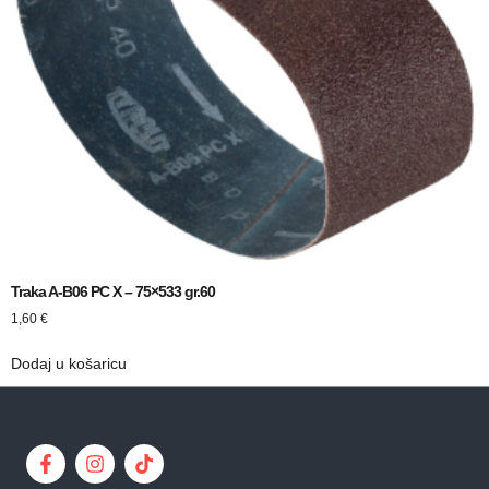
Traka A-B06 PC X – 75×533 gr.60
1,60
€
Dodaj u košaricu