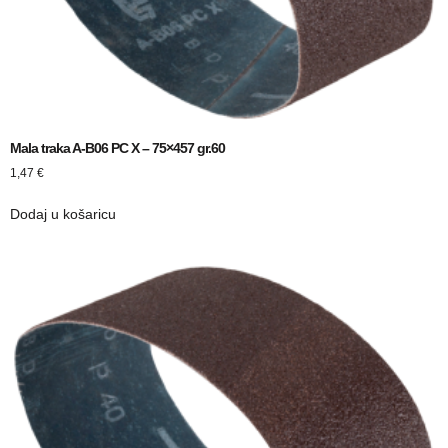
Mala traka A-B06 PC X – 75×457 gr.60
1,47
€
Dodaj u košaricu