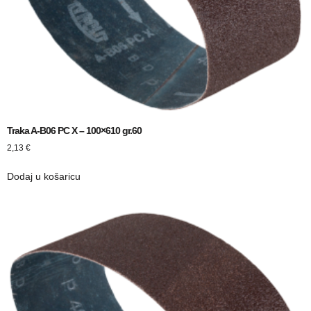
Traka A-B06 PC X – 100×610 gr.60
2,13
€
Dodaj u košaricu