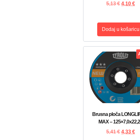
5,13
€
4,10
€
Dodaj u košaricu
Brusna ploča LONGLIF
MAX – 125×7,0x22,
5,41
€
4,33
€