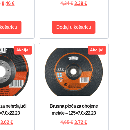
€
8,46
€
4,24
€
3,39
€
košaricu
Dodaj u košaricu
Akcija!
Akcija!
za nehrđajući
Brusna ploča za obojene
5×7,0x22,23
metale – 125×7,0x22,23
3,62
€
4,65
€
3,72
€