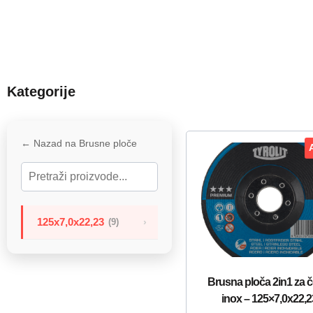
Kategorije
← Nazad na Brusne ploče
125x7,0x22,23
(9)
Brusna ploča 2in1 za če
inox – 125×7,0x22,2