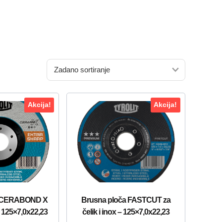
Akcija!
Akcija!
a CERABOND X
Brusna ploča FASTCUT za
 – 125×7,0x22,23
čelik i inox – 125×7,0x22,23