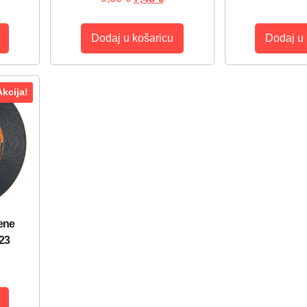
Dodaj u košaricu
Dodaj u 
Akcija!
ene
,23