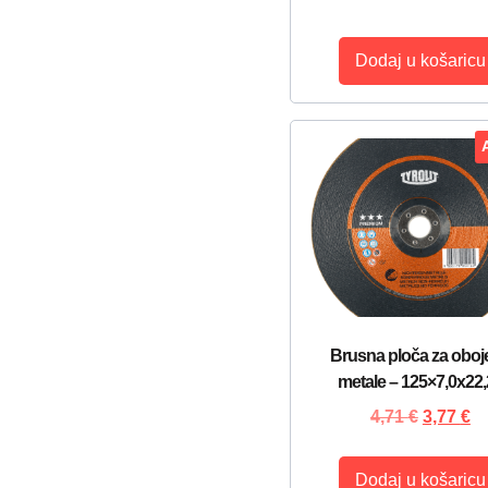
Dodaj u košaricu
Brusna ploča za oboj
metale – 125×7,0x22
4,71
€
3,77
€
Dodaj u košaricu