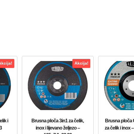
Akcija!
Akcija!
lik i
Brusna ploča 3in1 za čelik,
Brusna ploč
3
inox i lijevano željezo –
za čelik i inox