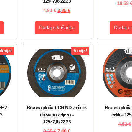
125×7,0x22,23
10,58
4,81
€
3,85
€
Dodaj u košaricu
Dodaj u 
Akcija!
Akcija!
E Z-
Brusna ploča T-GRIND za čelik
Brusna ploča 
23
i lijevano željezo –
čelik – 12
125×7,0x22,23
4,53
€
9,35
€
7,48
€