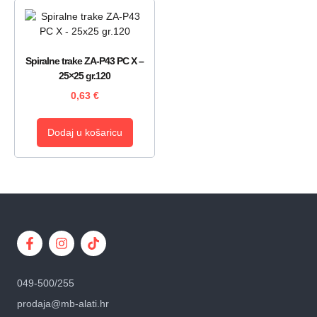
Spiralne trake ZA-P43 PC X –
25×25 gr.120
0,63
€
Dodaj u košaricu
049-500/255
prodaja@mb-alati.hr