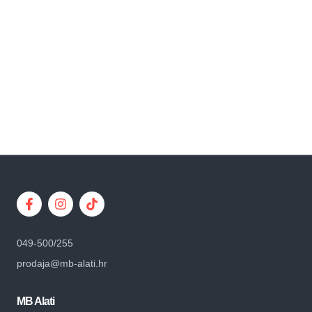
049-500/255
prodaja@mb-alati.hr
MB Alati