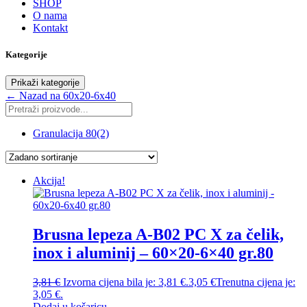
SHOP
O nama
Kontakt
Kategorije
Prikaži kategorije
← Nazad na 60x20-6x40
Granulacija 80
(2)
Akcija!
Brusna lepeza A-B02 PC X za čelik,
inox i aluminij – 60×20-6×40 gr.80
3,81
€
Izvorna cijena bila je: 3,81 €.
3,05
€
Trenutna cijena je:
3,05 €.
Dodaj u košaricu