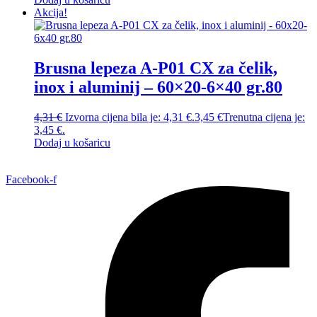
Akcija!
Brusna lepeza A-P01 CX za čelik,
inox i aluminij – 60×20-6×40 gr.80
4,31
€
Izvorna cijena bila je: 4,31 €.
3,45
€
Trenutna cijena je:
3,45 €.
Dodaj u košaricu
Facebook-f