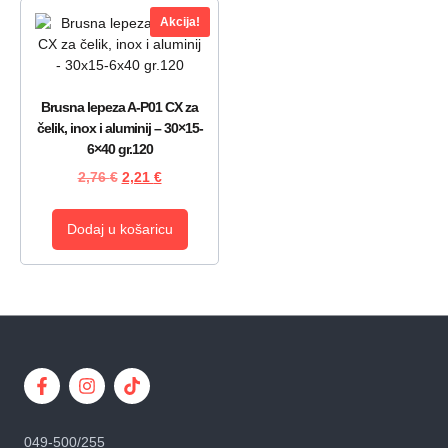
Akcija!
Brusna lepeza A-P01 CX za
čelik, inox i aluminij – 30×15-
6×40 gr.120
2,76
€
2,21
€
Dodaj u košaricu
049-500/255