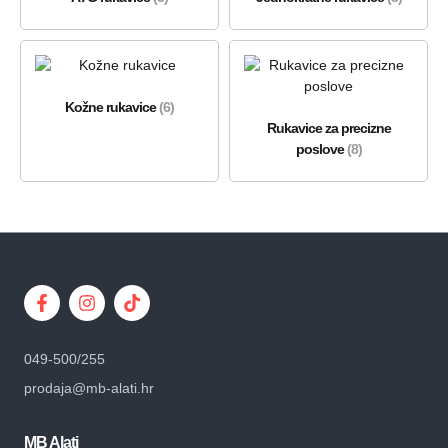
Kožne rukavice
(6)
Rukavice za precizne
poslove
(8)
049-500/255
prodaja@mb-alati.hr
MB Alati