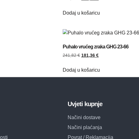
Dodaj u košaricu
Puhalo vrućeg zraka GHG 23-66
241,82
€
181,36
€
Dodaj u košaricu
Uvjeti kupnje
Načini dostave
Načini plaćanja
osti
Povrat / Reklamacija