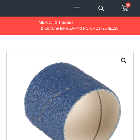
0
MB Alati
Trgovina
Spiralne trake ZA-P43 PC X – 13×25 gr.120