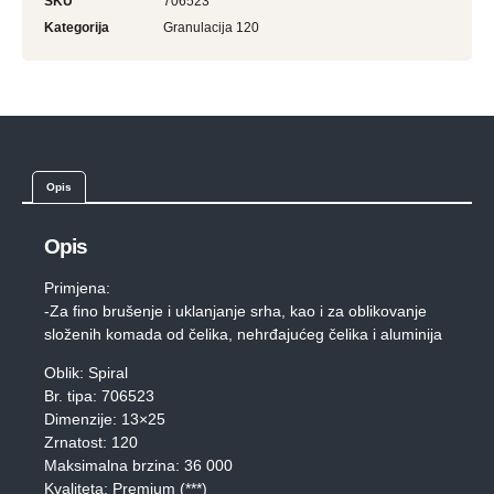
SKU
706523
Kategorija
Granulacija 120
Opis
Opis
Primjena:
-Za fino brušenje i uklanjanje srha, kao i za oblikovanje
složenih komada od čelika, nehrđajućeg čelika i aluminija
Oblik: Spiral
Br. tipa: 706523
Dimenzije: 13×25
Zrnatost: 120
Maksimalna brzina: 36 000
Kvaliteta: Premium (***)