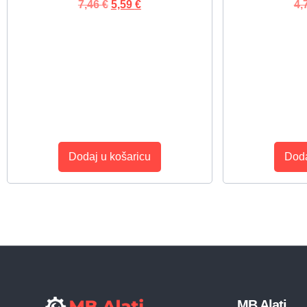
7,46
€
5,59
€
4,
Dodaj u košaricu
Doda
MB Alati