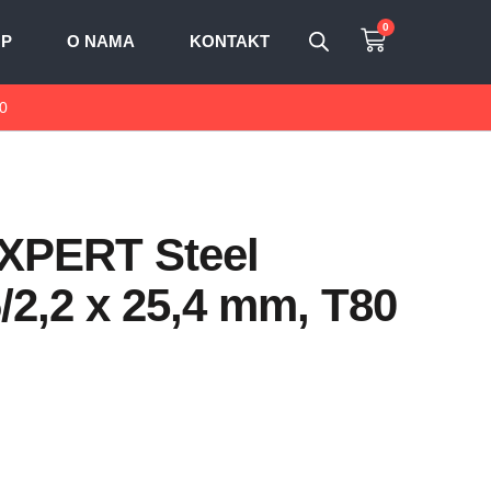
0
OP
O NAMA
KONTAKT
80
 EXPERT Steel
6/2,2 x 25,4 mm, T80