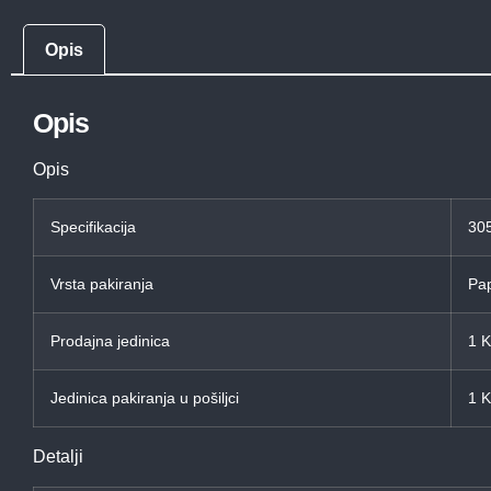
Opis
Opis
Opis
Specifikacija
305
Vrsta pakiranja
Pap
Prodajna jedinica
1 
Jedinica pakiranja u pošiljci
1 
Detalji