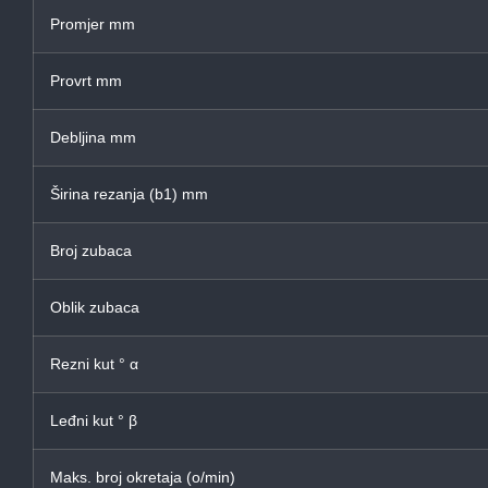
Promjer mm
Provrt mm
Debljina mm
Širina rezanja (b1) mm
Broj zubaca
Oblik zubaca
Rezni kut ° α
Leđni kut ° β
Maks. broj okretaja (o/min)