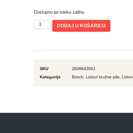
Dostupno po isteku zaliha
DODAJ U KOŠARICU
SKU
2608643061
Kategorije
Bosch
,
Listovi kružne pile
,
Listov