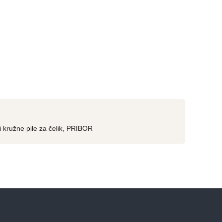
i kružne pile za čelik
,
PRIBOR