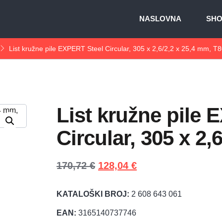
NASLOVNA
SH
List kružne pile EXPERT Steel Circular, 305 x 2,6/2,2 x 25,4 mm, T
List kružne pile
Circular, 305 x 2,
170,72
€
128,04
€
KATALOŠKI BROJ:
2 608 643 061
EAN:
3165140737746