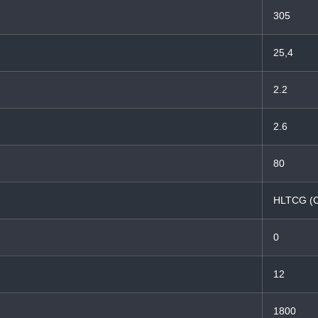
305
25,4
2.2
2.6
80
HLTCG (
0
12
1800