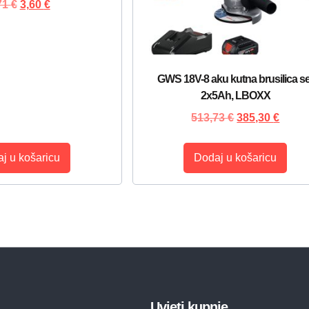
71
€
3,60
€
GWS 18V-8 aku kutna brusilica se
2x5Ah, LBOXX
513,73
€
385,30
€
j u košaricu
Dodaj u košaricu
Uvjeti kupnje