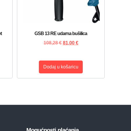
t
GSB 13 RE udarna bušilica
108,28
€
81,00
€
Dodaj u košaricu
Mogućnosti plaćanja