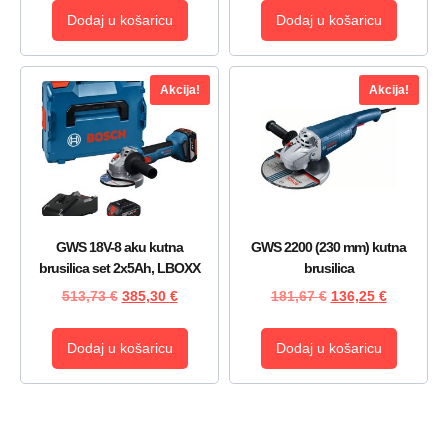
Dodaj u košaricu
Dodaj u košaricu
Akcija!
Akcija!
GWS 18V-8 aku kutna
GWS 2200 (230 mm) kutna
brusilica set 2x5Ah, LBOXX
brusilica
513,73
€
385,30
€
181,67
€
136,25
€
Dodaj u košaricu
Dodaj u košaricu