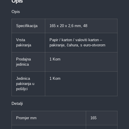
Opis
Opis
Specifikacija
165 x 20 x 2,6 mm, 48
Vrsta
Papir / karton / valoviti karton –
pakiranja
pakiranje, čahura, s euro-otvorom
Prodajna
1 Kom
jedinica
Jedinica
1 Kom
pakiranja u
pošiljci
Detalji
Promjer mm
165