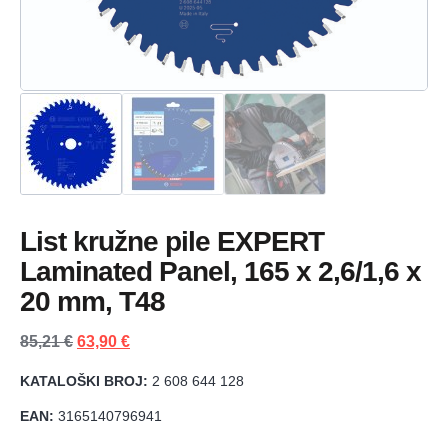
List kružne pile EXPERT
Laminated Panel, 165 x 2,6/1,6 x
20 mm, T48
85,21
€
63,90
€
KATALOŠKI BROJ:
2 608 644 128
EAN:
3165140796941