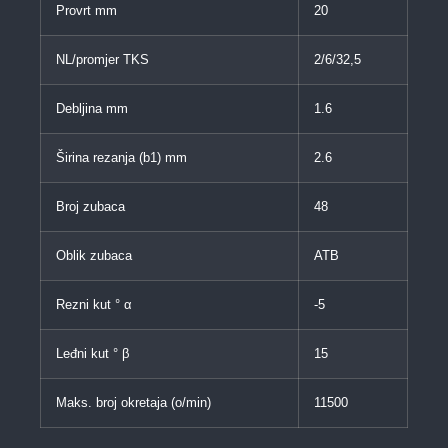
Provrt mm
20
NL/promjer TKS
2/6/32,5
Debljina mm
1.6
Širina rezanja (b1) mm
2.6
Broj zubaca
48
Oblik zubaca
ATB
Rezni kut ° α
-5
Leđni kut ° β
15
Maks. broj okretaja (o/min)
11500