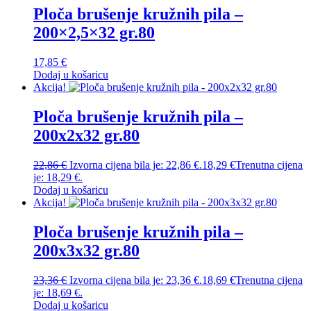
Ploča brušenje kružnih pila –
200×2,5×32 gr.80
17,85
€
Dodaj u košaricu
Akcija!
Ploča brušenje kružnih pila –
200x2x32 gr.80
22,86
€
Izvorna cijena bila je: 22,86 €.
18,29
€
Trenutna cijena
je: 18,29 €.
Dodaj u košaricu
Akcija!
Ploča brušenje kružnih pila –
200x3x32 gr.80
23,36
€
Izvorna cijena bila je: 23,36 €.
18,69
€
Trenutna cijena
je: 18,69 €.
Dodaj u košaricu