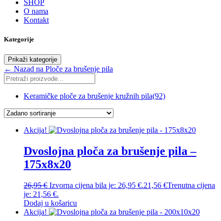
SHOP
O nama
Kontakt
Kategorije
Prikaži kategorije
← Nazad na Ploče za brušenje pila
Keramičke ploče za brušenje kružnih pila
(92)
Akcija!
Dvoslojna ploča za brušenje pila –
175x8x20
26,95
€
Izvorna cijena bila je: 26,95 €.
21,56
€
Trenutna cijena
je: 21,56 €.
Dodaj u košaricu
Akcija!