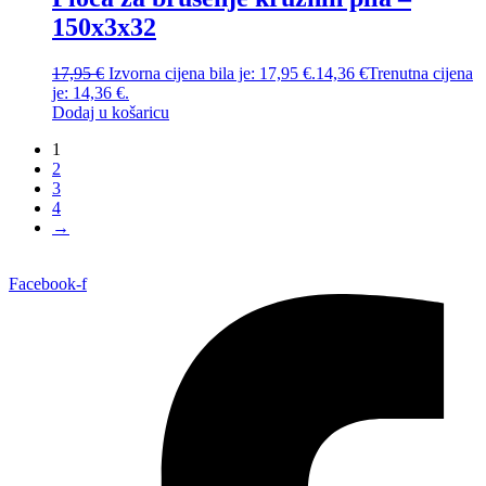
150x3x32
17,95
€
Izvorna cijena bila je: 17,95 €.
14,36
€
Trenutna cijena
je: 14,36 €.
Dodaj u košaricu
1
2
3
4
→
Facebook-f