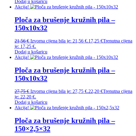
Dodaj u košaricu
Akcija!
Ploča za brušenje kružnih pila –
150x10x32
21,56
€
Izvorna cijena bila je: 21,56 €.
17,25
€
Trenutna cijena
je: 17,25 €.
Dodaj u košaricu
Akcija!
Ploča za brušenje kružnih pila –
150x10x32
27,75
€
Izvorna cijena bila je: 27,75 €.
22,20
€
Trenutna cijena
je: 22,20 €.
Dodaj u košaricu
Akcija!
Ploča za brušenje kružnih pila –
150×2,5×32