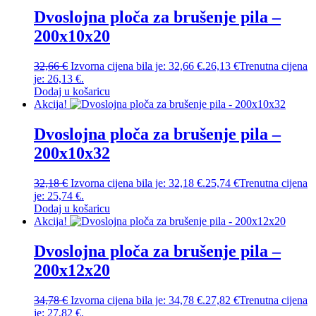
Dvoslojna ploča za brušenje pila –
200x10x20
32,66
€
Izvorna cijena bila je: 32,66 €.
26,13
€
Trenutna cijena
je: 26,13 €.
Dodaj u košaricu
Akcija!
Dvoslojna ploča za brušenje pila –
200x10x32
32,18
€
Izvorna cijena bila je: 32,18 €.
25,74
€
Trenutna cijena
je: 25,74 €.
Dodaj u košaricu
Akcija!
Dvoslojna ploča za brušenje pila –
200x12x20
34,78
€
Izvorna cijena bila je: 34,78 €.
27,82
€
Trenutna cijena
je: 27,82 €.