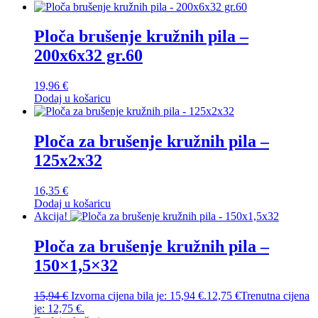
Ploča brušenje kružnih pila –
200x6x32 gr.60
19,96
€
Dodaj u košaricu
Ploča za brušenje kružnih pila –
125x2x32
16,35
€
Dodaj u košaricu
Akcija!
Ploča za brušenje kružnih pila –
150×1,5×32
15,94
€
Izvorna cijena bila je: 15,94 €.
12,75
€
Trenutna cijena
je: 12,75 €.