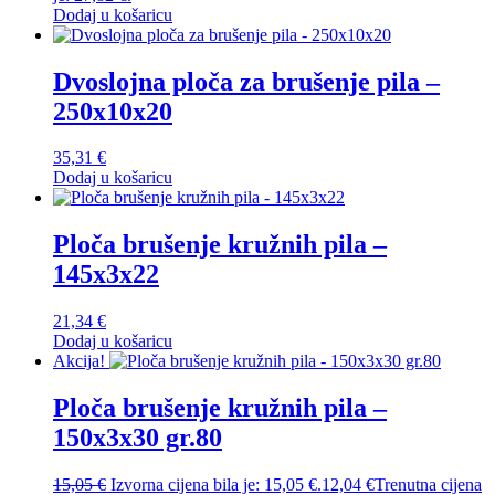
Dodaj u košaricu
Dvoslojna ploča za brušenje pila –
250x10x20
35,31
€
Dodaj u košaricu
Ploča brušenje kružnih pila –
145x3x22
21,34
€
Dodaj u košaricu
Akcija!
Ploča brušenje kružnih pila –
150x3x30 gr.80
15,05
€
Izvorna cijena bila je: 15,05 €.
12,04
€
Trenutna cijena