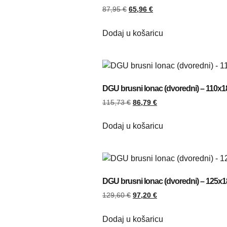
87,95
€
65,96
€
Dodaj u košaricu
DGU brusni lonac (dvoredni) – 110x1
115,73
€
86,79
€
Dodaj u košaricu
DGU brusni lonac (dvoredni) – 125x1
129,60
€
97,20
€
Dodaj u košaricu