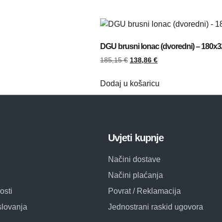
DGU brusni lonac (dvoredni) – 180x3
185,15
€
138,86
€
Dodaj u košaricu
Uvjeti kupnje
Načini dostave
Načini plaćanja
osti
Povrat / Reklamacija
slovanja
Jednostrani raskid ugovora