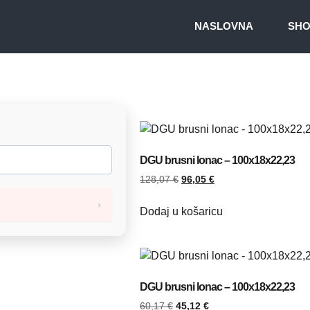
NASLOVNA
SH
DGU brusni lonac – 100x18x22,23
128,07
€
96,05
€
Dodaj u košaricu
DGU brusni lonac – 100x18x22,23
60,17
€
45,12
€