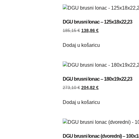
DGU brusni lonac – 125x18x22,23
185,15
€
138,86
€
Dodaj u košaricu
DGU brusni lonac – 180x19x22,23
273,10
€
204,82
€
Dodaj u košaricu
DGU brusni lonac (dvoredni) – 100x1